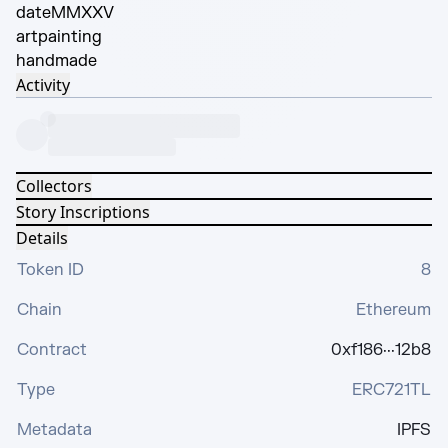
date
MMXXV
art
painting
hand
made
Activity
Collectors
Story Inscriptions
Details
Token ID
8
Chain
Ethereum
Contract
0xf186···12b8
Type
ERC721TL
Metadata
IPFS