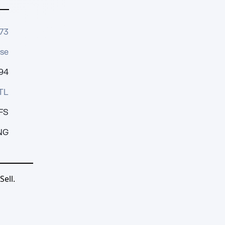
73
se
594
TL
FS
NG
ell.