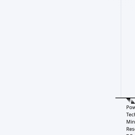
Pow
Tec
Min
Res