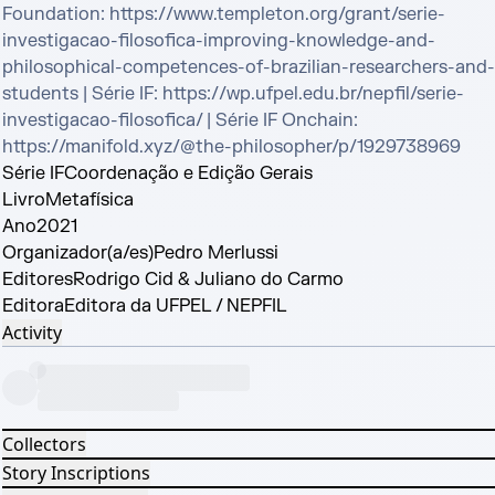
Foundation: https://www.templeton.org/grant/serie-
investigacao-filosofica-improving-knowledge-and-
philosophical-competences-of-brazilian-researchers-and-
students | Série IF: https://wp.ufpel.edu.br/nepfil/serie-
investigacao-filosofica/ | Série IF Onchain: 
https://manifold.xyz/@the-philosopher/p/1929738969
Série IF
Coordenação e Edição Gerais
Livro
Metafísica
Ano
2021
Organizador(a/es)
Pedro Merlussi
Editores
Rodrigo Cid & Juliano do Carmo
Editora
Editora da UFPEL / NEPFIL
Activity
Collectors
Story Inscriptions