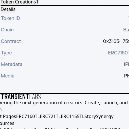
Token Creations
1
Details
Token ID
Chain
Ba
Contract
0x3165···7
Type
ERC7160
Metadata
IP
Media
P
ering the next generation of creators. Create, Launch, and S
h
t Pages
ERC7160TL
ERC721TL
ERC1155TL
Story
Synergy
ources