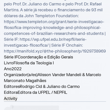
pelo Prof. Dr. Juliano do Carmo e pelo Prof. Dr. Rafael 
Martins. A série já recebeu o financiamento de 93 mil 
dólares da John Templeton Foundation: 
https://www.templeton.org/grant/serie-investigacao-
filosofica-improving-knowledge-and-philosophical-
competences-of-brazilian-researchers-and-students | 
Série IF: https://wp.ufpel.edu.br/nepfil/serie-
investigacao-filosofica/ | Série IF Onchain: 
https://manifold.xyz/@the-philosopher/p/1929738969
Série IF
Coordenação e Edição Gerais
Livro
Filosofia da Teologia I
Ano
2022
Organizador(a/es)
Alisson Vander Mandeli & Marcelo
Marconato Magalhães
Editores
Rodrigo Cid & Juliano do Carmo
Editora
Editora da UFPEL / NEPFIL
Activity