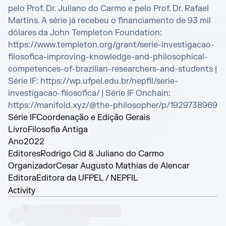
pelo Prof. Dr. Juliano do Carmo e pelo Prof. Dr. Rafael 
Martins. A série já recebeu o financiamento de 93 mil 
dólares da John Templeton Foundation: 
https://www.templeton.org/grant/serie-investigacao-
filosofica-improving-knowledge-and-philosophical-
competences-of-brazilian-researchers-and-students | 
Série IF: https://wp.ufpel.edu.br/nepfil/serie-
investigacao-filosofica/ | Série IF Onchain: 
https://manifold.xyz/@the-philosopher/p/1929738969
Série IF
Coordenação e Edição Gerais
Livro
Filosofia Antiga
Ano
2022
Editores
Rodrigo Cid & Juliano do Carmo
Organizador
Cesar Augusto Mathias de Alencar
Editora
Editora da UFPEL / NEPFIL
Activity